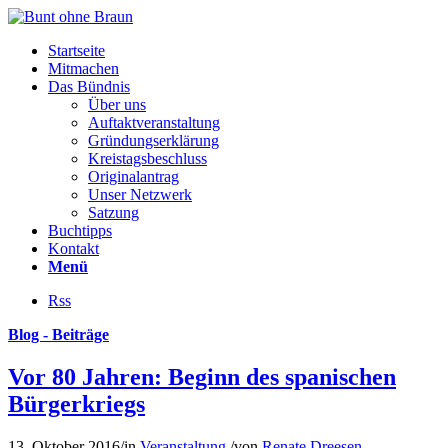
Startseite
Mitmachen
Das Bündnis
Über uns
Auftaktveranstaltung
Gründungserklärung
Kreistagsbeschluss
Originalantrag
Unser Netzwerk
Satzung
Buchtipps
Kontakt
Menü
Rss
Blog - Beiträge
Vor 80 Jahren: Beginn des spanischen
Bürgerkriegs
13. Oktober 2016
/
in
Veranstaltung
/
von
Renate Dreesen