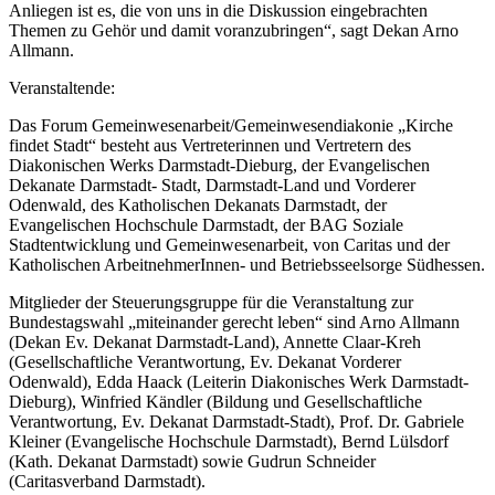
Anliegen ist es, die von uns in die Diskussion eingebrachten
Themen zu Gehör und damit voranzubringen“, sagt Dekan Arno
Allmann.
Veranstaltende:
Das Forum Gemeinwesenarbeit/Gemeinwesendiakonie „Kirche
findet Stadt“ besteht aus Vertreterinnen und Vertretern des
Diakonischen Werks Darmstadt-Dieburg, der Evangelischen
Dekanate Darmstadt- Stadt, Darmstadt-Land und Vorderer
Odenwald, des Katholischen Dekanats Darmstadt, der
Evangelischen Hochschule Darmstadt, der BAG Soziale
Stadtentwicklung und Gemeinwesenarbeit, von Caritas und der
Katholischen ArbeitnehmerInnen- und Betriebsseelsorge Südhessen.
Mitglieder der Steuerungsgruppe für die Veranstaltung zur
Bundestagswahl „miteinander gerecht leben“ sind Arno Allmann
(Dekan Ev. Dekanat Darmstadt-Land), Annette Claar-Kreh
(Gesellschaftliche Verantwortung, Ev. Dekanat Vorderer
Odenwald), Edda Haack (Leiterin Diakonisches Werk Darmstadt-
Dieburg), Winfried Kändler (Bildung und Gesellschaftliche
Verantwortung, Ev. Dekanat Darmstadt-Stadt), Prof. Dr. Gabriele
Kleiner (Evangelische Hochschule Darmstadt), Bernd Lülsdorf
(Kath. Dekanat Darmstadt) sowie Gudrun Schneider
(Caritasverband Darmstadt).