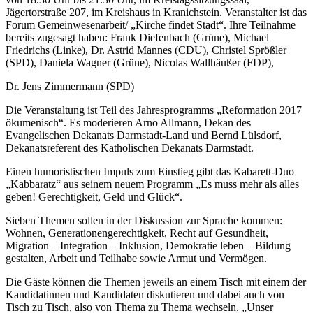
Jägertorstraße 207, im Kreishaus in Kranichstein. Veranstalter ist das
Forum Gemeinwesenarbeit/ „Kirche findet Stadt“. Ihre Teilnahme
bereits zugesagt haben: Frank Diefenbach (Grüne), Michael
Friedrichs (Linke), Dr. Astrid Mannes (CDU), Christel Sprößler
(SPD), Daniela Wagner (Grüne), Nicolas Wallhäußer (FDP),
Dr. Jens Zimmermann (SPD)
Die Veranstaltung ist Teil des Jahresprogramms „Reformation 2017
ökumenisch“. Es moderieren Arno Allmann, Dekan des
Evangelischen Dekanats Darmstadt-Land und Bernd Lülsdorf,
Dekanatsreferent des Katholischen Dekanats Darmstadt.
Einen humoristischen Impuls zum Einstieg gibt das Kabarett-Duo
„Kabbaratz“ aus seinem neuem Programm „Es muss mehr als alles
geben! Gerechtigkeit, Geld und Glück“.
Sieben Themen sollen in der Diskussion zur Sprache kommen:
Wohnen, Generationengerechtigkeit, Recht auf Gesundheit,
Migration – Integration – Inklusion, Demokratie leben – Bildung
gestalten, Arbeit und Teilhabe sowie Armut und Vermögen.
Die Gäste können die Themen jeweils an einem Tisch mit einem der
Kandidatinnen und Kandidaten diskutieren und dabei auch von
Tisch zu Tisch, also von Thema zu Thema wechseln. „Unser