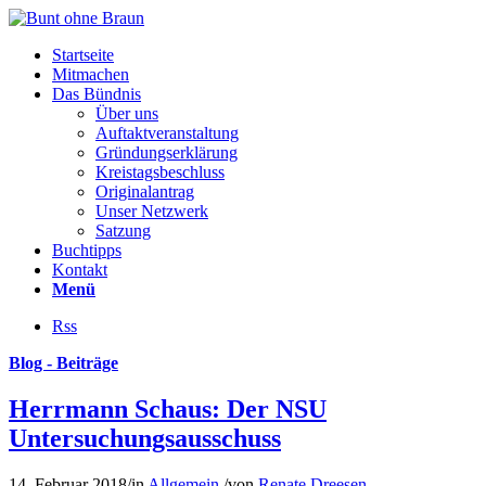
Startseite
Mitmachen
Das Bündnis
Über uns
Auftaktveranstaltung
Gründungserklärung
Kreistagsbeschluss
Originalantrag
Unser Netzwerk
Satzung
Buchtipps
Kontakt
Menü
Rss
Blog - Beiträge
Herrmann Schaus: Der NSU
Untersuchungsausschuss
14. Februar 2018
/
in
Allgemein
/
von
Renate Dreesen