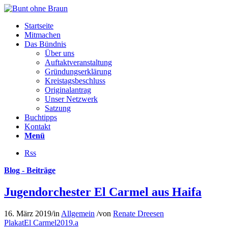
Startseite
Mitmachen
Das Bündnis
Über uns
Auftaktveranstaltung
Gründungserklärung
Kreistagsbeschluss
Originalantrag
Unser Netzwerk
Satzung
Buchtipps
Kontakt
Menü
Rss
Blog - Beiträge
Jugendorchester El Carmel aus Haifa
16. März 2019
/
in
Allgemein
/
von
Renate Dreesen
PlakatEl Carmel2019.a