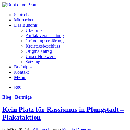
Startseite
Mitmachen
Das Bündnis
Über uns
Auftaktveranstaltung
Gründungserklärung
Kreistagsbeschluss
Originalantrag
Unser Netzwerk
Satzung
Buchtipps
Kontakt
Menü
Rss
Blog - Beiträge
Kein Platz für Rassismus in Pfungstadt –
Plakataktion
9. März 2021
/
in
Allgemein
/
von
Renate Dreesen