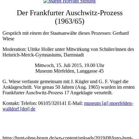
Der Frankfurter Auschwitz-Prozess
(1963/65)
Gespräch mit einem der Staatsanwälte dieses Prozesses: Gerhard
Wiese
Moderation: Ulrike Holler unter Mitwirkung von Schüler/innen des
Heinrich-Merck-Gymnasiums, Darmstadt
Mittwoch, 15. Juli 2015, 19.00 Uhr
Museum Mörfelden, Langgasse 45
G. Wiese verfasste gemeinsam mit J. Kügler und G. F. Vogel die
Anklageschrift. Vor genau 50 Jahren (Aug. 1965) wurden im ersten
Frankfurter Auschwitz-Prozess 17 Angeklagte verurteilt.
Kontakt: Telefon: 06105/320141 E-Mail:
museum [at] moerfelden-
walldorf [dot] de
https://bunt-ohne-braun.de/wp-content/uploads/2019/08/logo-bunt-